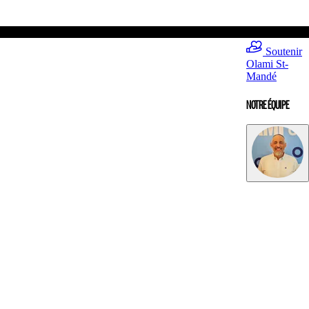
Soutenir
Olami St-
Mandé
NOTRE ÉQUIPE