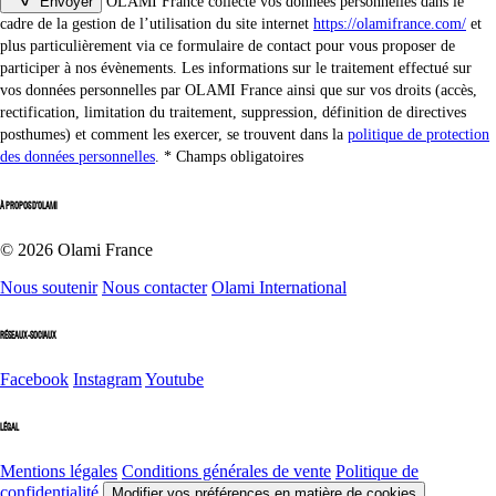
Envoyer
OLAMI France collecte vos données personnelles dans le
cadre de la gestion de l’utilisation du site internet
https://olamifrance.com/
et
plus particulièrement via ce formulaire de contact pour vous proposer de
participer à nos évènements. Les informations sur le traitement effectué sur
vos données personnelles par OLAMI France ainsi que sur vos droits (accès,
rectification, limitation du traitement, suppression, définition de directives
posthumes) et comment les exercer, se trouvent dans la
politique de protection
des données personnelles
.
Champs obligatoires
À PROPOS D'OLAMI
© 2026 Olami France
Nous soutenir
Nous contacter
Olami International
RÉSEAUX-SOCIAUX
Facebook
Instagram
Youtube
LÉGAL
Mentions légales
Conditions générales de vente
Politique de
confidentialité
Modifier vos préférences en matière de cookies