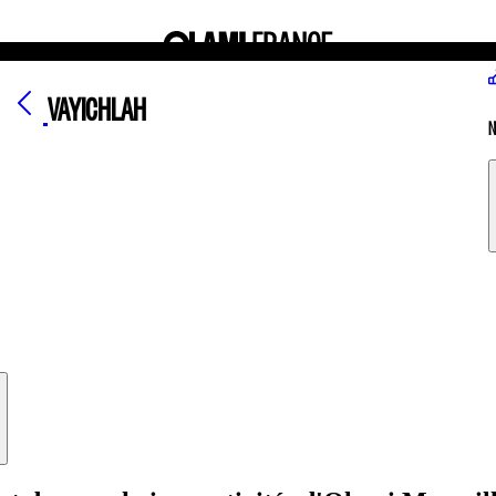
VAYICHLAH
N